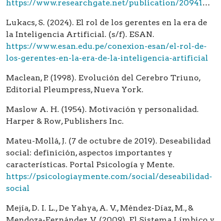
https://www.researchgate.net/publication/209410239_On_the_Psychology_of_Prediction
Lukacs, S. (2024). El rol de los gerentes en la era de
la Inteligencia Artificial. (s/f). ESAN.
https://www.esan.edu.pe/conexion-esan/el-rol-de-
los-gerentes-en-la-era-de-la-inteligencia-artificial
Maclean, P. (1998). Evolución del Cerebro Triuno,
Editorial Pleumpress, Nueva York.
Maslow A. H. (1954). Motivación y personalidad.
Harper & Row, Publishers Inc.
Mateu-Mollá, J. (7 de octubre de 2019). Deseabilidad
social: definición, aspectos importantes y
características. Portal Psicología y Mente.
https://psicologiaymente.com/social/deseabilidad-
social
Mejía, D. I. L., De Yahya, A. V., Méndez-Díaz, M., &
Mendoza-Fernández, V. (2009). El Sistema Límbico y