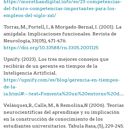
https://morethandigital.info/es/23-competencias-
del-futuro-competencias-importantes-para-los-
empleos-del-siglo-xxi/
Torras, M., Portell, I., & Morgado-Bernal, I. (2001). La
amígdala: Implicaciones funcionales. Revista de
Neurología, 33(05), 471-476.
https://doi.org/10.33588/rn.3305.2001125
Upnify. (2023). Los tres mejores consejos que
recibirás de un gerente en tiempos de la
Inteligencia Artificial.
https://upnify.com/es/blog/gerencia-en-tiempos-
de-la-
ia.html#:~:text=Fomenta%20un%20entorno%20de%20trabajo,y%20colaborativas%20en%20el%20equipo
Velásquez,B., Calle, M., & Remolina,N (2006). Teorías
neurocientíficas del aprendizaje y su implicación
en la construcción de conocimiento de los
estudiantes universitarios. Tabula Rasa, (5), 229-245.