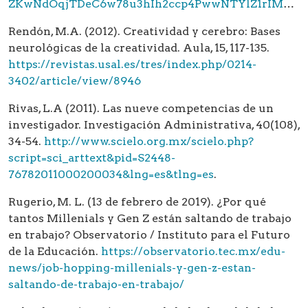
ZKwNdOqjTDeC6w78u3hIh2ccp4PwwNTYlZ1rIMxJzGHnG31YhoC42QQAvD_BwE
Rendón, M.A. (2012). Creatividad y cerebro: Bases
neurológicas de la creatividad. Aula, 15, 117-135.
https://revistas.usal.es/tres/index.php/0214-
3402/article/view/8946
Rivas, L.A (2011). Las nueve competencias de un
investigador. Investigación Administrativa, 40(108),
34-54.
http://www.scielo.org.mx/scielo.php?
script=sci_arttext&pid=S2448-
76782011000200034&lng=es&tlng=es
.
Rugerio, M. L. (13 de febrero de 2019). ¿Por qué
tantos Millenials y Gen Z están saltando de trabajo
en trabajo? Observatorio / Instituto para el Futuro
de la Educación.
https://observatorio.tec.mx/edu-
news/job-hopping-millenials-y-gen-z-estan-
saltando-de-trabajo-en-trabajo/