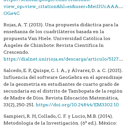
view_op=view_citation&hl=es&user=MeiIlUcAAAAJ&c
OGe4C
Rojas, A. T. (2013). Una propuesta didáctica para la
enseñanza de los cuadriláteros basada en la
propuesta Van Hiele. Universidad Católica los
Ángeles de Chimbote: Revista Científica In
Crescendo.
https://dialnet.unirioja.es/descarga/articulo/5127555.pdf
Salcedo, E. P., Quispe, C. I. A., y Álvarez, D. a. C. (2021).
Influencia del software GeoGebra en el aprendizaje
de la geometría en estudiantes de cuarto grado de
secundaria en el distrito de Tambopata de la región
de Madre de Dios. Revista Educación Matemática,
33(2), 250-251.
https://doi.org/10.24844/EM3302.10
Sampieri, R. H, Collado, C. F. y Lucio, M.B. (2014).
Metodología de la Investigación. (6ª ed.). México: